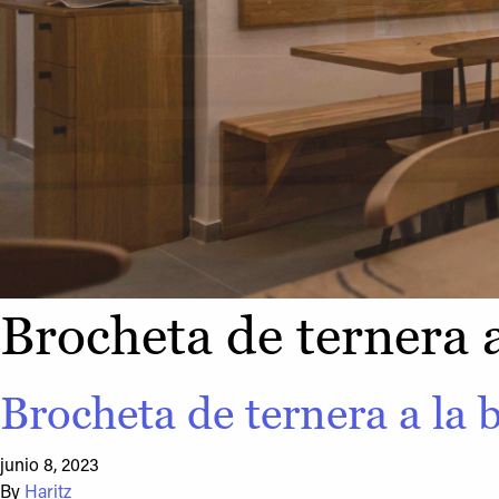
Brocheta de ternera a
Brocheta de ternera a la 
junio 8, 2023
By
Haritz