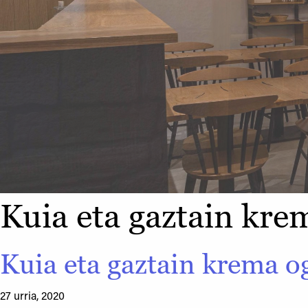
Kuia eta gaztain kre
Kuia eta gaztain krema o
27 urria, 2020