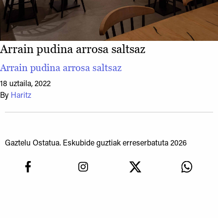
Arrain pudina arrosa saltsaz
Arrain pudina arrosa saltsaz
18 uztaila, 2022
By
Haritz
Gaztelu Ostatua. Eskubide guztiak erreserbatuta 2026