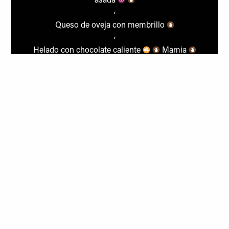
asada
Queso de oveja con membrillo
Helado con chocolate caliente
Mamia
Corneto helado
Jugo de mango y naranja con helado
Copa de baileys casero con helado de vainilla y
crumble
Torrija de brioche caramelizada
Bebida ( 1/2 botella pers. ) IVA incluido
19.50