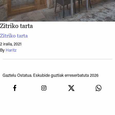
Zitriko tarta
Zitriko tarta
2 iraila, 2021
By
Haritz
Gaztelu Ostatua. Eskubide guztiak erreserbatuta 2026