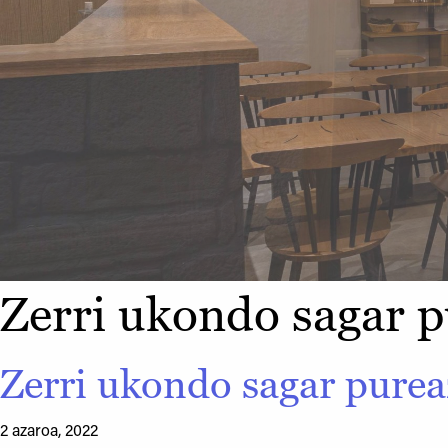
Zerri ukondo sagar p
Zerri ukondo sagar purea
2 azaroa, 2022