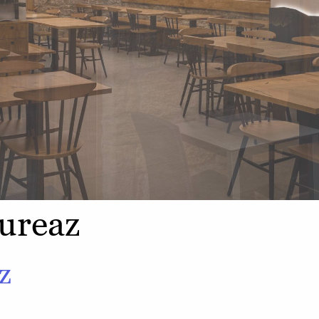
ureaz
z