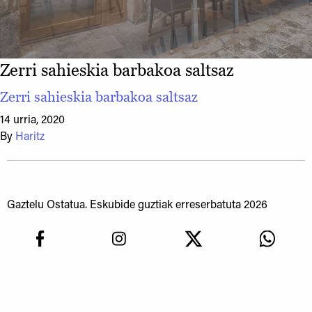
Zerri sahieskia barbakoa saltsaz
Zerri sahieskia barbakoa saltsaz
14 urria, 2020
By
Haritz
Gaztelu Ostatua. Eskubide guztiak erreserbatuta 2026