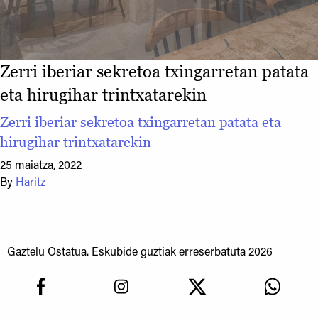
Zerri iberiar sekretoa txingarretan patata
eta hirugihar trintxatarekin
Zerri iberiar sekretoa txingarretan patata eta
hirugihar trintxatarekin
25 maiatza, 2022
By
Haritz
Gaztelu Ostatua. Eskubide guztiak erreserbatuta 2026