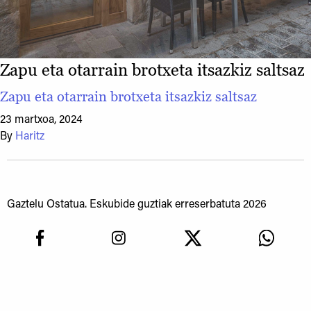
Zapu eta otarrain brotxeta itsazkiz saltsaz
Zapu eta otarrain brotxeta itsazkiz saltsaz
23 martxoa, 2024
By
Haritz
Gaztelu Ostatua. Eskubide guztiak erreserbatuta 2026