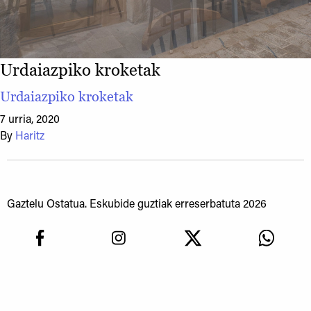
Urdaiazpiko kroketak
Urdaiazpiko kroketak
7 urria, 2020
By
Haritz
Gaztelu Ostatua. Eskubide guztiak erreserbatuta 2026