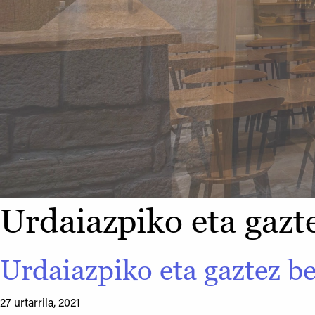
Urdaiazpiko eta gazt
Urdaiazpiko eta gaztez be
27 urtarrila, 2021