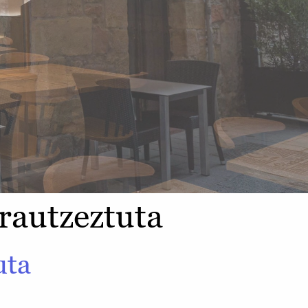
rrautzeztuta
uta