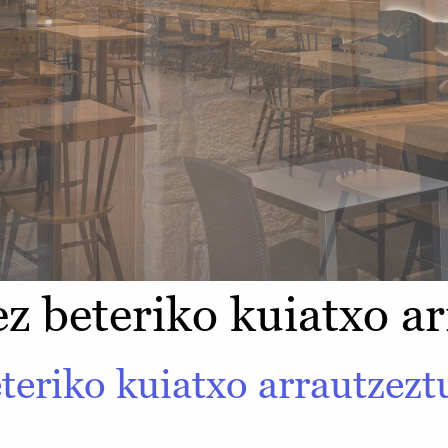
ez beteriko kuiatxo a
teriko kuiatxo arrautzezt