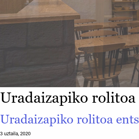
Uradaizapiko rolitoa 
Uradaizapiko rolitoa ents
3 uztaila, 2020