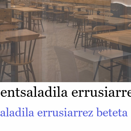
entsaladila errusiarr
aladila errusiarrez beteta