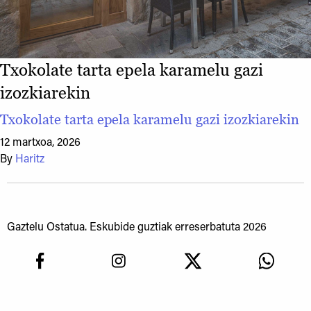
Txokolate tarta epela karamelu gazi
izozkiarekin
Txokolate tarta epela karamelu gazi izozkiarekin
12 martxoa, 2026
By
Haritz
Gaztelu Ostatua. Eskubide guztiak erreserbatuta 2026