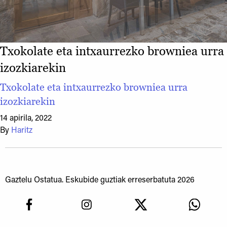
Txokolate eta intxaurrezko browniea urra
izozkiarekin
Txokolate eta intxaurrezko browniea urra
izozkiarekin
14 apirila, 2022
By
Haritz
Gaztelu Ostatua. Eskubide guztiak erreserbatuta 2026