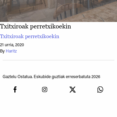
Txitxiroak perretxikoekin
Txitxiroak perretxikoekin
21 urria, 2020
By
Haritz
Gaztelu Ostatua. Eskubide guztiak erreserbatuta 2026