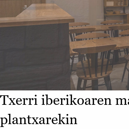
Txerri iberikoaren ma
plantxarekin