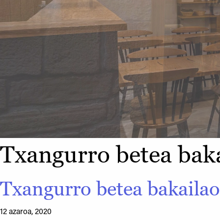
Txangurro betea bak
Txangurro betea bakailao
12 azaroa, 2020