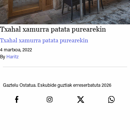
Txahal xamurra patata purearekin
Txahal xamurra patata purearekin
4 martxoa, 2022
By
Haritz
Gaztelu Ostatua. Eskubide guztiak erreserbatuta 2026