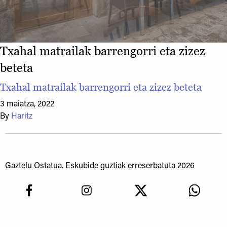
Txahal matrailak barrengorri eta zizez
beteta
Txahal matrailak barrengorri eta zizez beteta
3 maiatza, 2022
By
Haritz
Gaztelu Ostatua. Eskubide guztiak erreserbatuta 2026