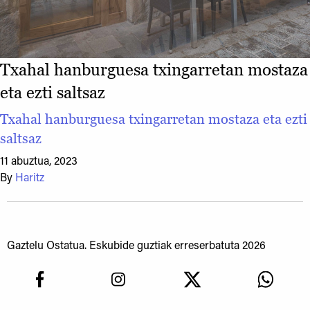
Txahal hanburguesa txingarretan mostaza
eta ezti saltsaz
Txahal hanburguesa txingarretan mostaza eta ezti
saltsaz
11 abuztua, 2023
By
Haritz
Gaztelu Ostatua. Eskubide guztiak erreserbatuta 2026