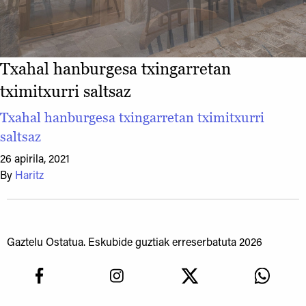
Txahal hanburgesa txingarretan
tximitxurri saltsaz
Txahal hanburgesa txingarretan tximitxurri
saltsaz
26 apirila, 2021
By
Haritz
Gaztelu Ostatua. Eskubide guztiak erreserbatuta 2026