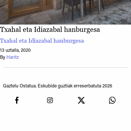
Txahal eta Idiazabal hanburgesa
Txahal eta Idiazabal hanburgesa
13 uztaila, 2020
By
Haritz
Gaztelu Ostatua. Eskubide guztiak erreserbatuta 2026