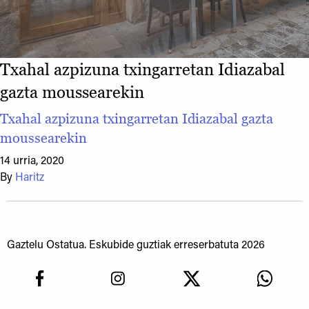
Txahal azpizuna txingarretan Idiazabal
gazta moussearekin
Txahal azpizuna txingarretan Idiazabal gazta
moussearekin
14 urria, 2020
By
Haritz
Gaztelu Ostatua. Eskubide guztiak erreserbatuta 2026