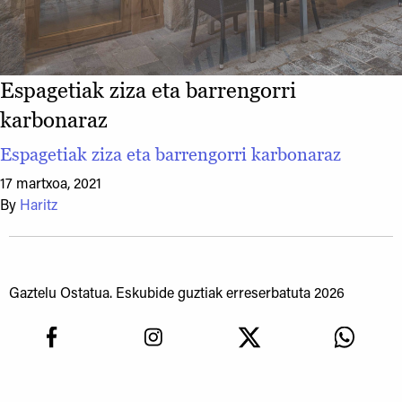
Espagetiak ziza eta barrengorri
karbonaraz
Espagetiak ziza eta barrengorri karbonaraz
17 martxoa, 2021
By
Haritz
Gaztelu Ostatua. Eskubide guztiak erreserbatuta 2026