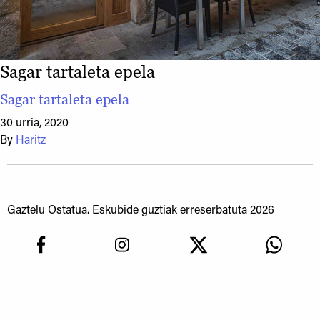
Sagar tartaleta epela
Sagar tartaleta epela
30 urria, 2020
By
Haritz
Gaztelu Ostatua. Eskubide guztiak erreserbatuta 2026