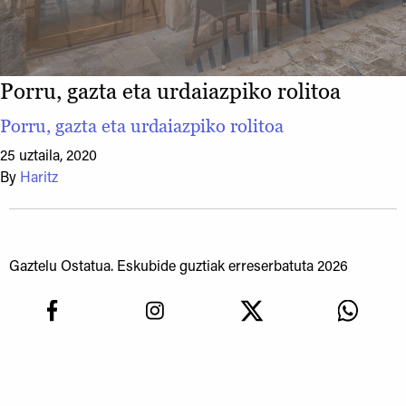
Porru, gazta eta urdaiazpiko rolitoa
Porru, gazta eta urdaiazpiko rolitoa
25 uztaila, 2020
By
Haritz
Gaztelu Ostatua. Eskubide guztiak erreserbatuta 2026