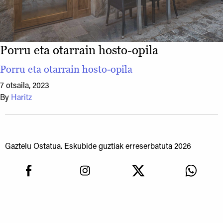
Porru eta otarrain hosto-opila
Porru eta otarrain hosto-opila
7 otsaila, 2023
By
Haritz
Gaztelu Ostatua. Eskubide guztiak erreserbatuta 2026