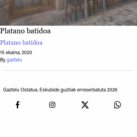
Platano batidoa
Platano batidoa
15 ekaina, 2020
By
gaztelu
Gaztelu Ostatua. Eskubide guztiak erreserbatuta 2026