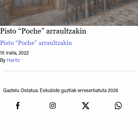
Pisto “Poche” arraultzakin
Pisto “Poche” arraultzakin
15 iraila, 2022
By
Haritz
Gaztelu Ostatua. Eskubide guztiak erreserbatuta 2026