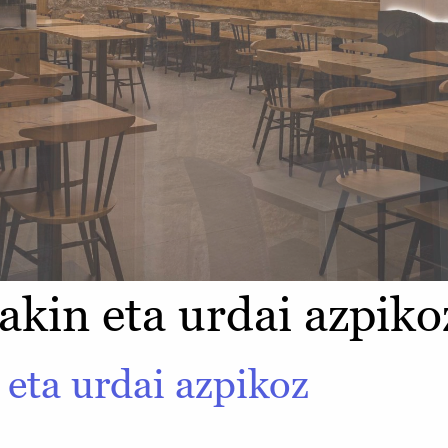
uakin eta urdai azpiko
n eta urdai azpikoz