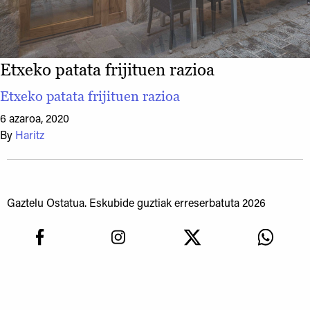
Etxeko patata frijituen razioa
Etxeko patata frijituen razioa
6 azaroa, 2020
By
Haritz
Gaztelu Ostatua. Eskubide guztiak erreserbatuta 2026