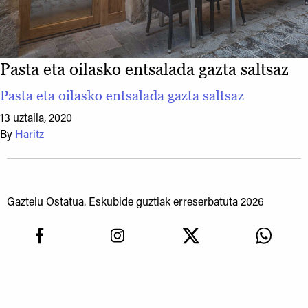
Pasta eta oilasko entsalada gazta saltsaz
Pasta eta oilasko entsalada gazta saltsaz
13 uztaila, 2020
By
Haritz
Gaztelu Ostatua. Eskubide guztiak erreserbatuta 2026