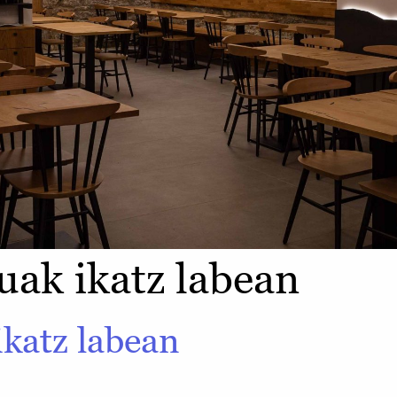
uak ikatz labean
ikatz labean