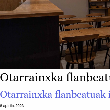
Otarrainxka flanbeat
Otarrainxka flanbeatuak 
8 apirila, 2023