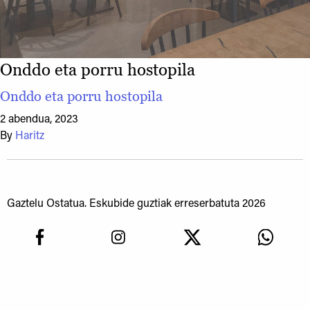
Onddo eta porru hostopila
Onddo eta porru hostopila
2 abendua, 2023
By
Haritz
Gaztelu Ostatua. Eskubide guztiak erreserbatuta 2026