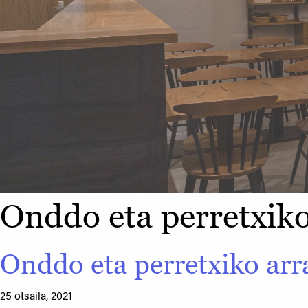
Onddo eta perretxiko
Onddo eta perretxiko arr
25 otsaila, 2021