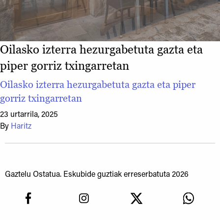
Oilasko izterra hezurgabetuta gazta eta
piper gorriz txingarretan
Oilasko izterra hezurgabetuta gazta eta piper
gorriz txingarretan
23 urtarrila, 2025
By
Haritz
Gaztelu Ostatua. Eskubide guztiak erreserbatuta 2026