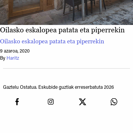
Oilasko eskalopea patata eta piperrekin
Oilasko eskalopea patata eta piperrekin
9 azaroa, 2020
By
Haritz
Gaztelu Ostatua. Eskubide guztiak erreserbatuta 2026