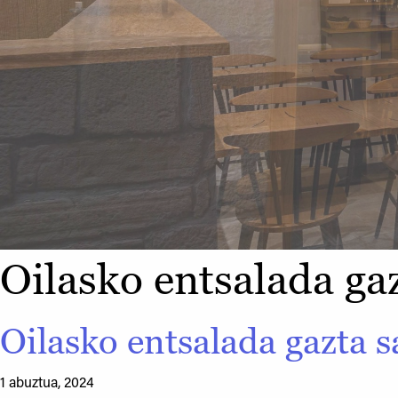
Oilasko entsalada gaz
Oilasko entsalada gazta s
1 abuztua, 2024