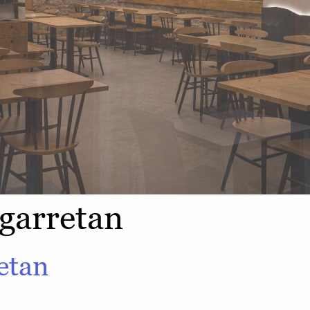
ngarretan
etan