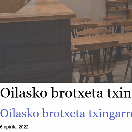
Oilasko brotxeta txi
Oilasko brotxeta txingarr
6 apirila, 2022