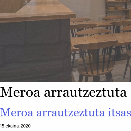
Meroa arrautzeztuta i
Meroa arrautzeztuta itsas
15 ekaina, 2020