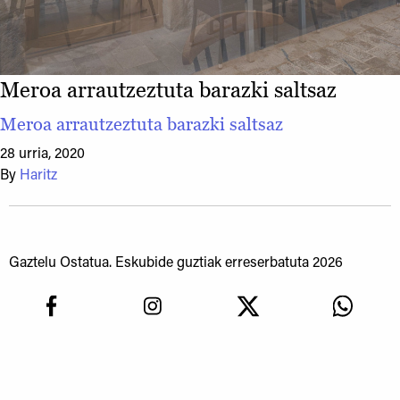
Meroa arrautzeztuta barazki saltsaz
Meroa arrautzeztuta barazki saltsaz
28 urria, 2020
By
Haritz
Gaztelu Ostatua. Eskubide guztiak erreserbatuta 2026