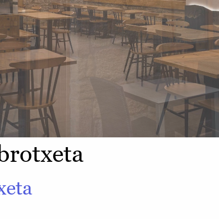
brotxeta
xeta