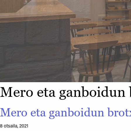
Mero eta ganboidun 
Mero eta ganboidun brot
8 otsaila, 2021