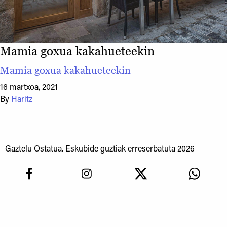
Mamia goxua kakahueteekin
Mamia goxua kakahueteekin
16 martxoa, 2021
By
Haritz
Gaztelu Ostatua. Eskubide guztiak erreserbatuta 2026