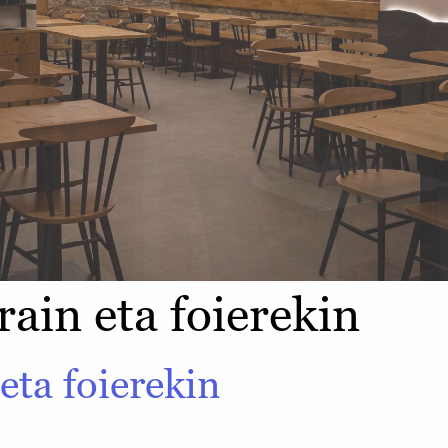
ain eta foierekin
eta foierekin