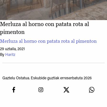
Merluza al horno con patata rota al
pimenton
Merluza al horno con patata rota al pimenton
29 uztaila, 2021
By
Haritz
Gaztelu Ostatua. Eskubide guztiak erreserbatuta 2026