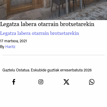
Legatza labera otarrain brotxetarekin
Legatza labera otarrain brotxetarekin
17 martxoa, 2021
By
Haritz
Gaztelu Ostatua. Eskubide guztiak erreserbatuta 2026