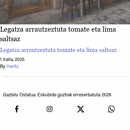
Legatza arrautzeztuta tomate eta lima
saltsaz
Legatza arrautzeztuta tomate eta lima saltsaz
1 iraila, 2025
By
Haritz
Gaztelu Ostatua. Eskubide guztiak erreserbatuta 2026