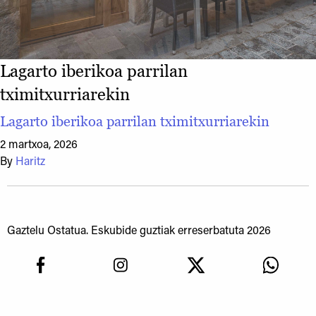
Lagarto iberikoa parrilan
tximitxurriarekin
Lagarto iberikoa parrilan tximitxurriarekin
2 martxoa, 2026
By
Haritz
Gaztelu Ostatua. Eskubide guztiak erreserbatuta 2026