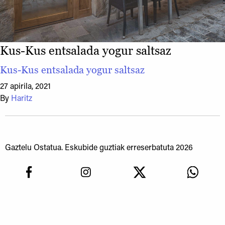
Kus-Kus entsalada yogur saltsaz
Kus-Kus entsalada yogur saltsaz
27 apirila, 2021
By
Haritz
Gaztelu Ostatua. Eskubide guztiak erreserbatuta 2026