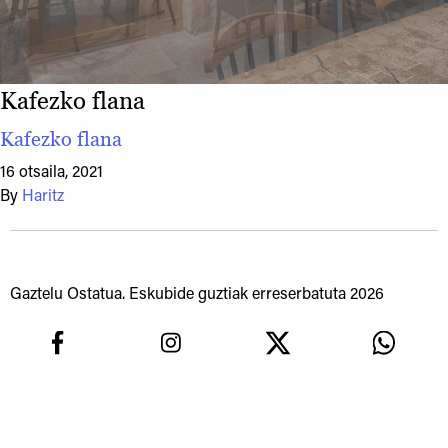
Kafezko flana
Kafezko flana
16 otsaila, 2021
By
Haritz
Gaztelu Ostatua. Eskubide guztiak erreserbatuta 2026